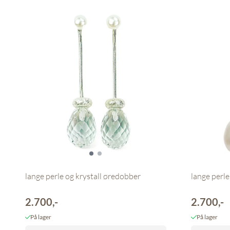
lange perle og krystall øredobber
lange perl
2.700,-
2.700,-
På lager
På lager