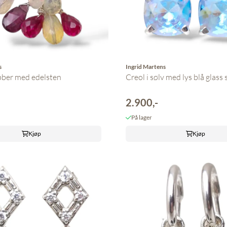
s
Ingrid Martens
bber med edelsten
Creol i sølv med lys blå glass 
2.900,-
På lager
Kjøp
Kjøp