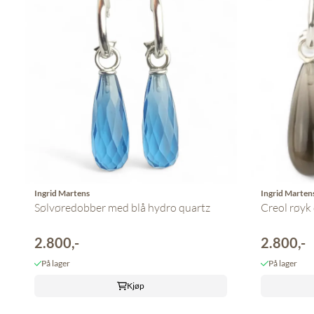
Ingrid Martens
Ingrid Marten
Sølvøredobber med blå hydro quartz
Creol røyk
2.800,-
2.800,-
På lager
På lager
Kjøp