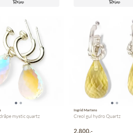
Kjøp
Kjøp
s
Ingrid Martens
dråpe mystic quartz
Creol gul hydro Quartz
2.800,-