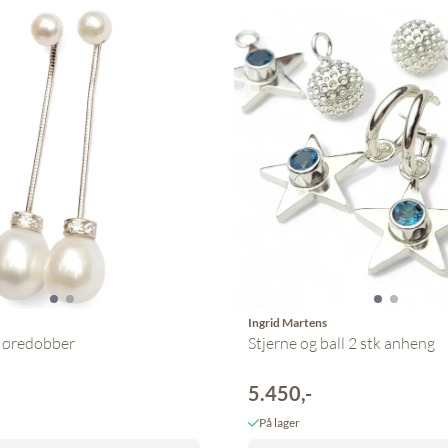
Ingrid Martens
e øredobber
Stjerne og ball 2 stk anheng
5.450,-
På lager