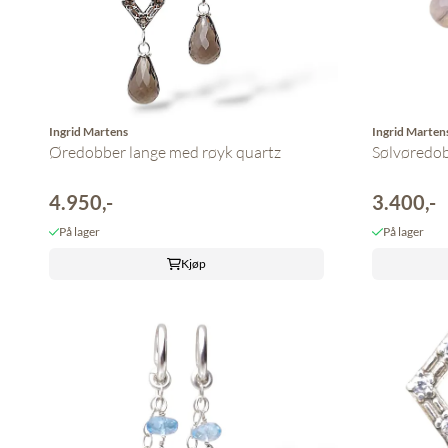
Ingrid Martens
Ingrid Marten
Øredobber lange med røyk quartz
Sølvøredo
4.950,-
3.400,-
På lager
På lager
Kjøp