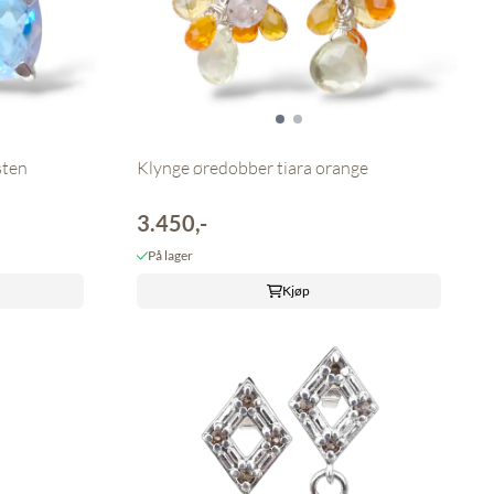
sten
Klynge øredobber tiara orange
3.450,-
På lager
Kjøp