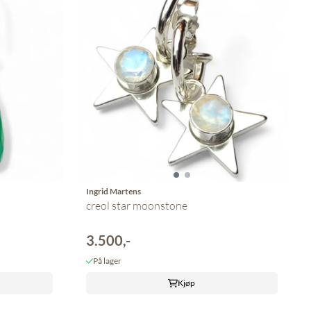
Ingrid Martens
creol star moonstone
3.500,-
På lager
Kjøp