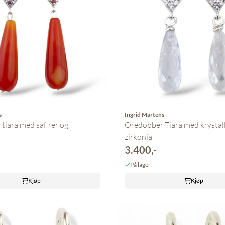
s
Ingrid Martens
tiara med safirer og
Øredobber Tiara med krystall
zirkonia
3.400,-
På lager
Kjøp
Kjøp