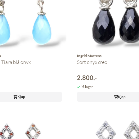
s
Ingrid Martens
Tiara blå onyx
Sort onyx creol
2.800,-
På lager
Kjøp
Kjøp