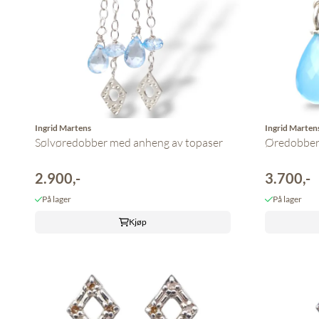
Ingrid Martens
Ingrid Marten
Sølvøredobber med anheng av topaser
Øredobber 
2.900,-
3.700,-
På lager
På lager
Kjøp