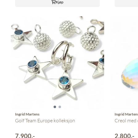
Kjøp
Ingrid Martens
Ingrid Marten
Golf Team Europe kolleksjon
Creol med 
7.900,-
2.800,-