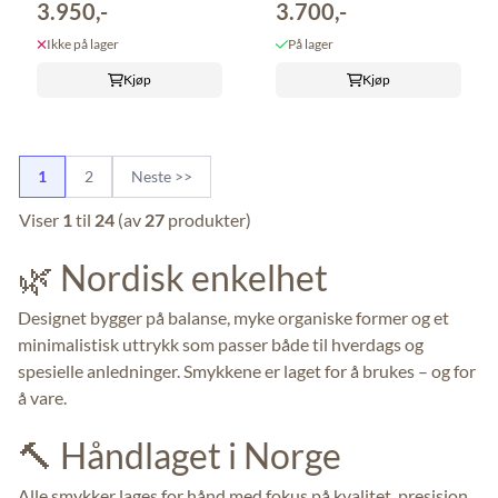
3.950,-
3.700,-
Ikke på lager
På lager
Kjøp
Kjøp
1
2
Neste >>
Viser
1
til
24
(av
27
produkter)
🌿 Nordisk enkelhet
Designet bygger på balanse, myke organiske former og et
minimalistisk uttrykk som passer både til hverdags og
spesielle anledninger. Smykkene er laget for å brukes – og for
å vare.
🔨 Håndlaget i Norge
Alle smykker lages for hånd med fokus på kvalitet, presisjon