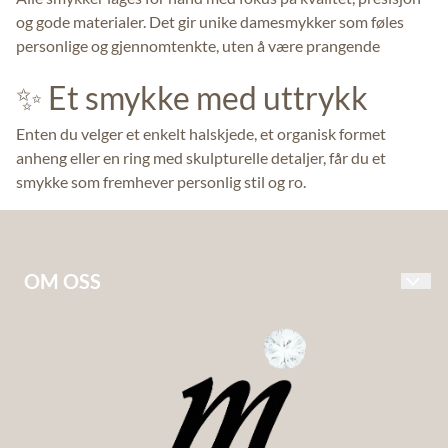
og gode materialer. Det gir unike damesmykker som føles
personlige og gjennomtenkte, uten å være prangende
✨ Et smykke med uttrykk
Enten du velger et enkelt halskjede, et organisk formet
anheng eller en ring med skulpturelle detaljer, får du et
smykke som fremhever personlig stil og ro.
OM OSS
Ingrid Martens Jewelry – håndlagde, norske smykker
inspirert av nordisk design.
Hvert smykke formes for hånd i små serier, med fokus på
kvalitet, særpreg og et tydelig skandinavisk formspråk. Her
finner du både herresmykker og damesmykker i sølv og