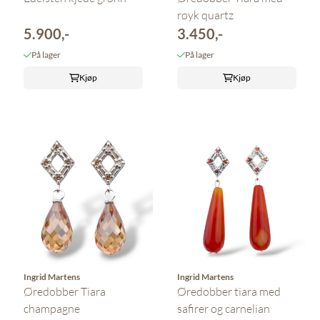
røyk quartz
5.900,-
3.450,-
På lager
På lager
Kjøp
Kjøp
Ingrid Martens
Ingrid Martens
Øredobber Tiara
Øredobber tiara med
champagne
safirer og carnelian