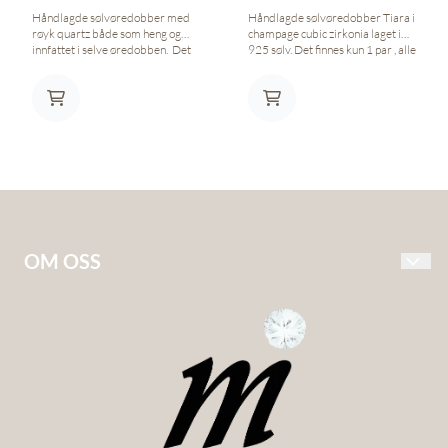
Håndlagde sølvøredobber med
Håndlagde sølvøredobber Tiara i
røyk quartz både som heng og
champage cubic zirkonia laget i
innfattet i selve øredobben. Det
925 sølv. Det finnes kun 1 par , alle
finnes kun 1 par , alle mine
mine øredobber er unike .
øredobber er unike . Tiara
øredobbene er design for 2025
og er inspirert av et oppdrag for
en kundes giftering. Du kan velge
hvilke stener du ønsker i
øredobbene som jeg lager på
bestilling. leveringstid ca 1- 2
uker
OM OSS
Ingrid Martens Jewelry – håndlagde, norske smykker
inspirert av nordisk design.
Hvert smykke formes for hånd i små serier, med fokus på
kvalitet, særpreg og et tydelig skandinavisk formspråk. Her
finner du både herresmykker og damesmykker i sølv og
andre edle metaller – unike smykker som kombinerer