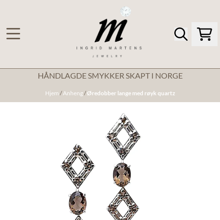
Hopp til innhold
HÅNDLAGDE SMYKKER SKAPT I NORGE
Hjem
/
Anheng
/
Øredobber lange med røyk quartz