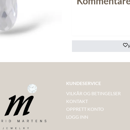
Kommentare
KUNDESERVICE
VILKÅR OG BETINGELSER
KONTAKT
OPPRETT KONTO
LOGG INN