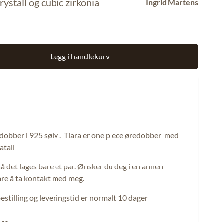
stall og cubic zirkonia
Ingrid Martens
Legg i handlekurv
dobber i 925 sølv . Tiara er one piece øredobber med
atall
å det lages bare et par. Ønsker du deg i en annen
are å ta kontakt med meg.
stilling og leveringstid er normalt 10 dager