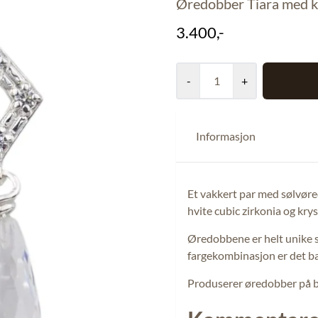
Øredobber Tiara med kry
3.400,-
-
+
Informasjon
Et vakkert par med sølvøre
hvite cubic zirkonia og krys
Øredobbene er helt unike s
fargekombinasjon er det b
Produserer øredobber på be