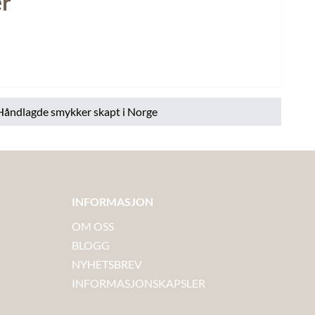
r
Håndlagde smykker skapt i Norge
INFORMASJON
OM OSS
BLOGG
NYHETSBREV
INFORMASJONSKAPSLER