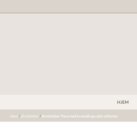
Hopp til innhold
HJEM
Hjem
/
Øredobber
/
Øredobber Tiara med krystall og cubic zirkonia